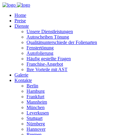
Home
Preise
Dienste
Unsere Dienstleistungen
Autoscheiben Tönung
Qualitätsunterschiede der Folienarten
Fenstertönung
Autofolierung
Häufig gestellte Fragen
Franchise-Angebot
Ihre Vorteile mit AST
Galerie
Kontakte
Berlin
Hamburg
Frankfurt
Mannheim
München
Leverkusen
Stuttgart
Nürnberg
Hannover
Bremen